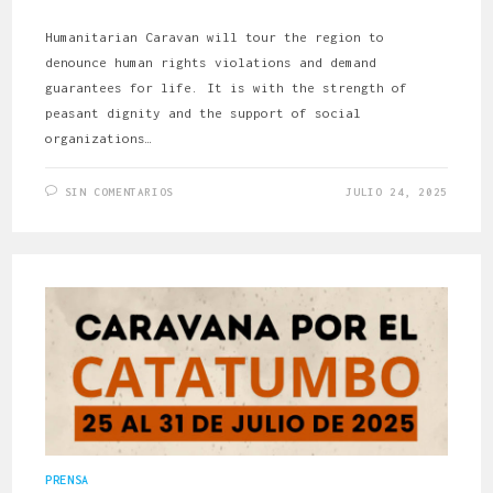
Humanitarian Caravan will tour the region to
denounce human rights violations and demand
guarantees for life. It is with the strength of
peasant dignity and the support of social
organizations…
SIN COMENTARIOS
JULIO 24, 2025
PRENSA