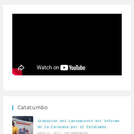
di
LEER MÁS
LEE
Catatumbo
Grabación del Lanzamiento del Informe
de la Caravana por el Catatumbo
ENERO 16, 2026
/
SIN COMENTARIOS